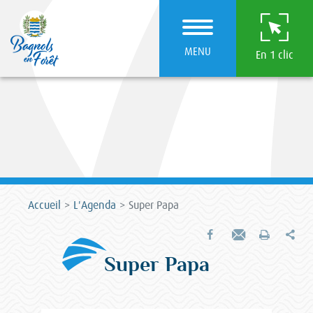
MENU
En 1 clic
Accueil
L'Agenda
Super Papa
Par
Partager sur Facebook
Envoyer par e-mail
Imprimer
Super Papa