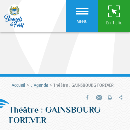
MENU
En 1 clic
Accueil
L'Agenda
Théâtre : GAINSBOURG FOREVER
Par
Partager sur Facebook
Envoyer par e-mail
Imprimer
Théâtre : GAINSBOURG
FOREVER