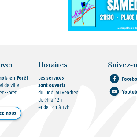
uver
Horaires
Suivez-n
nols-en-Forêt
Les services
Faceb
sont ouverts
el de ville
Youtu
en-Forêt
du lundi au vendredi
de 9h à 12h
et de 14h à 17h
ez-nous