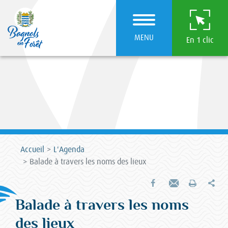
MENU
En 1 clic
Accueil
L'Agenda
Balade à travers les noms des lieux
Par
Partager sur Facebook
Envoyer par e-mail
Imprimer
Balade à travers les noms
des lieux