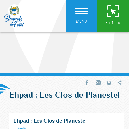
MENU
En 1 clic
Par
Partager sur Facebook
Envoyer par e-mail
Imprimer
Ehpad : Les Clos de Planestel
Ehpad : Les Clos de Planestel
Catégorie :
Santé