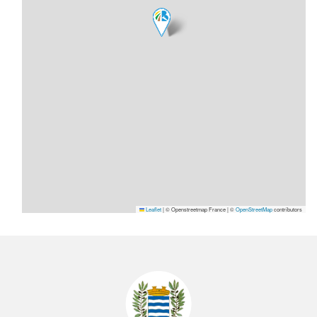
Leaflet
|
© Openstreetmap France | ©
OpenStreetMap
contributors