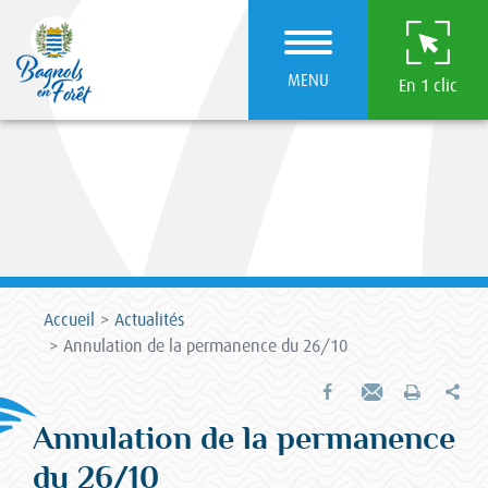
MENU
En 1 clic
Accueil
Actualités
Annulation de la permanence du 26/10
Par
Partager sur Facebook
Envoyer par e-mail
Imprimer
Annulation de la permanence
du 26/10