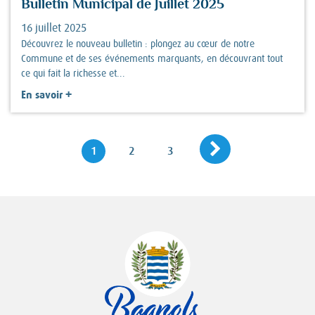
Bulletin Municipal de Juillet 2025
16 juillet 2025
Découvrez le nouveau bulletin : plongez au cœur de notre
Commune et de ses événements marquants, en découvrant tout
ce qui fait la richesse et...
+
En savoir
Page suivante
Navigation
Page
Page
Page
1
2
3
des
pages