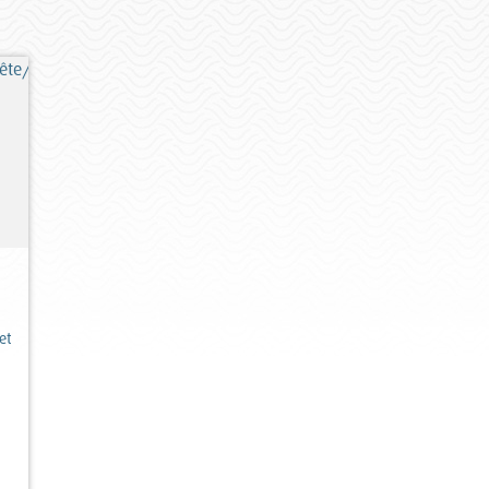
ête/sondage
et