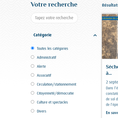
Votre recherche
Résultat
Catégorie
Toutes les catégories
Administratif
Alerte
Séch
à...
Associatif
2 sept
Circulation/stationnement
Dans l’
Citoyenneté/démocratie
constat
de sol d
Culture et spectacles
de l’ép
Divers
En savo