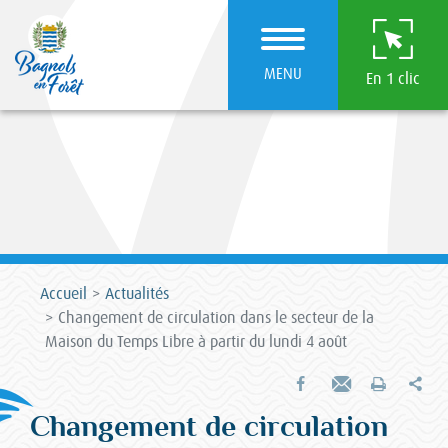
MENU
En 1 clic
Accueil
Actualités
Changement de circulation dans le secteur de la
Maison du Temps Libre à partir du lundi 4 août
Par
Partager sur Facebook
Envoyer par e-mail
Imprimer
Changement de circulation