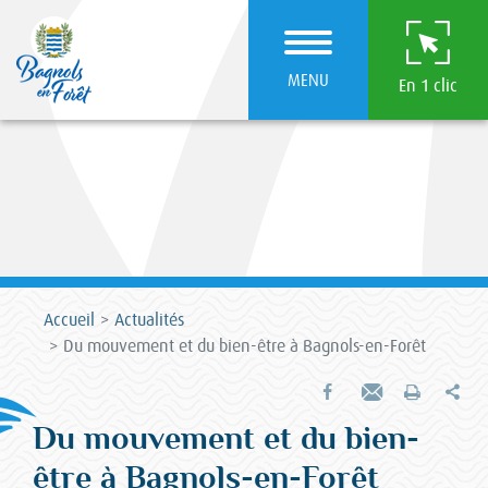
MENU
En 1 clic
Accueil
Actualités
Du mouvement et du bien-être à Bagnols-en-Forêt
Par
Partager sur Facebook
Envoyer par e-mail
Imprimer
Du mouvement et du bien-
être à Bagnols-en-Forêt