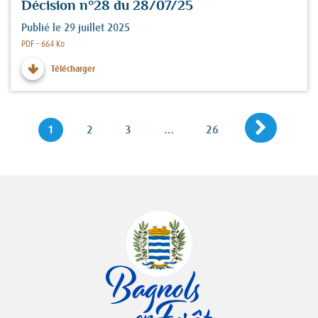
Décision n°28 du 28/07/25
Publié le 29 juillet 2025
Fichier :
PDF - 664 Ko
Télécharger
Page sui
Navigation
Page
Page
Page
Page
1
2
3
…
26
des
pages