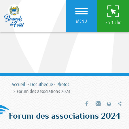
MENU
En 1 clic
Accueil
Docuthèque : Photos
Forum des associations 2024
Par
Partager sur Facebook
Envoyer par e-mail
Imprimer
Forum des associations 2024