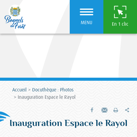
MENU
En 1 clic
Accueil
Docuthèque : Photos
Inauguration Espace le Rayol
Par
Partager sur Facebook
Envoyer par e-mail
Imprimer
Inauguration Espace le Rayol