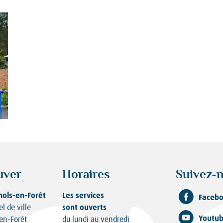
uver
Horaires
Suivez-n
nols-en-Forêt
Les services
Faceb
sont ouverts
el de ville
Youtu
en-Forêt
du lundi au vendredi