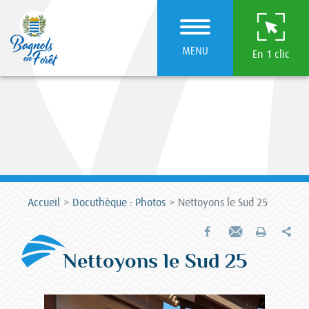
MENU
En 1 clic
Accueil
Docuthèque : Photos
Nettoyons le Sud 25
Par
Partager sur Facebook
Envoyer par e-mail
Imprimer
Nettoyons le Sud 25