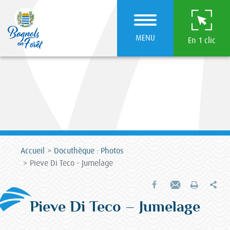
MENU
En 1 clic
Accueil
Docuthèque : Photos
Pieve Di Teco - Jumelage
Par
Partager sur Facebook
Envoyer par e-mail
Imprimer
Pieve Di Teco – Jumelage