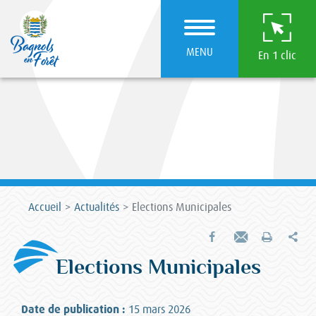
MENU
En 1 clic
Accueil
Actualités
Elections Municipales
Par
Partager sur Facebook
Envoyer par e-mail
Imprimer
Elections Municipales
Date de publication :
15 mars 2026