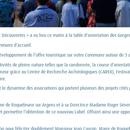
& Découvertes » a eu lieu ce matin à la table d’orientation des Gorges
mmune d’accueil.
 développement de l’offre touristique sur notre Commune autour de 3 a
vités de pleine nature telles que la randonnée, la course d’orientati
onneur grâce au Centre de Recherche Archéologiques (CAREX), Festiv
ire.
 le dynamise des associations qui portent plusieurs des projets cités
sme de Roquebrune sur Argens et à sa Directrice Madame Roger Séveri
r et permettre l’obtention de ce nouveau Label. Offrant ainsi une oppo
on pour féliciter doublement Monsieur Jean Cayron, Maire de Roquebr