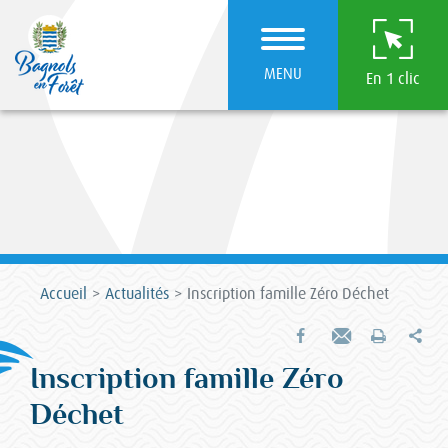
MENU
En 1 clic
Accueil
Actualités
Inscription famille Zéro Déchet
Par
Partager sur Facebook
Envoyer par e-mail
Imprimer
Inscription famille Zéro
Déchet