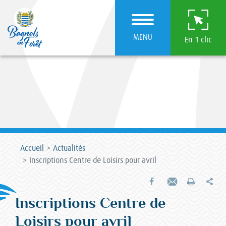
MENU
En 1 clic
Accueil
Actualités
Inscriptions Centre de Loisirs pour avril
Par
Partager sur Facebook
Envoyer par e-mail
Imprimer
Inscriptions Centre de
Loisirs pour avril