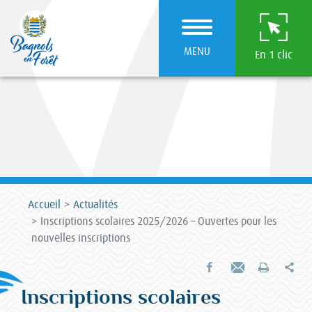
MENU
En 1 clic
Accueil
Actualités
Inscriptions scolaires 2025/2026 – Ouvertes pour les
nouvelles inscriptions
Par
Partager sur Facebook
Envoyer par e-mail
Imprimer
Inscriptions scolaires