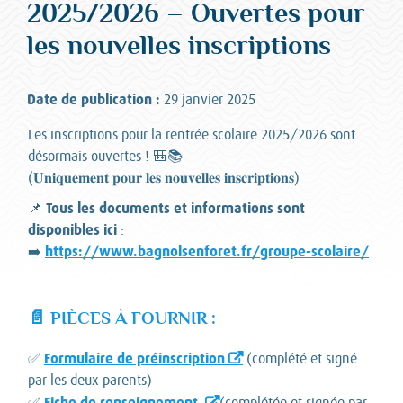
2025/2026 – Ouvertes pour
les nouvelles inscriptions
Date de publication :
29 janvier 2025
Les inscriptions pour la rentrée scolaire 2025/2026 sont
désormais ouvertes ! 🎒📚
(𝐔𝐧𝐢𝐪𝐮𝐞𝐦𝐞𝐧𝐭 𝐩𝐨𝐮𝐫 𝐥𝐞𝐬 𝐧𝐨𝐮𝐯𝐞𝐥𝐥𝐞𝐬 𝐢𝐧𝐬𝐜𝐫𝐢𝐩𝐭𝐢𝐨𝐧𝐬)
Tous les documents et informations sont
📌
disponibles ici
:
https://www.bagnolsenforet.fr/groupe-scolaire/
➡️
📄 PIÈCES À FOURNIR :
Formulaire de préinscription
✅
(complété et signé
par les deux parents)
Fiche de renseignement
✅
(complétée et signée par