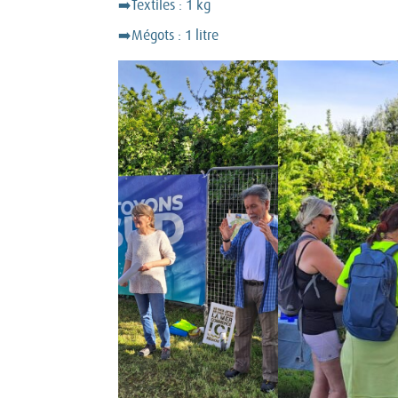
➡️Textiles : 1 kg
➡️Mégots : 1 litre