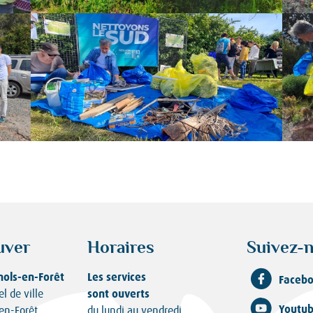
uver
Horaires
Suivez-n
nols-en-Forêt
Les services
Faceb
sont ouverts
el de ville
Youtu
en-Forêt
du lundi au vendredi