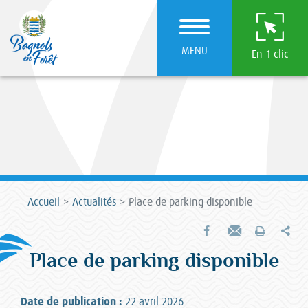
MENU
En 1 clic
Accueil
Actualités
Place de parking disponible
Par
Partager sur Facebook
Envoyer par e-mail
Imprimer
Place de parking disponible
Date de publication :
22 avril 2026