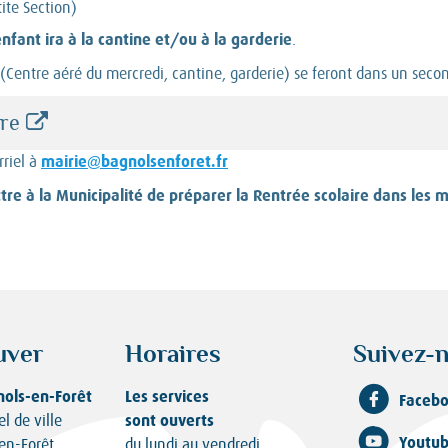
tite Section)
enfant ira à la cantine et/ou à la garderie
.
e (Centre aéré du mercredi, cantine, garderie) se feront dans un seco
ire
mairie@bagnolsenforet.fr
rriel à
tre à la Municipalité de préparer la Rentrée scolaire dans les m
uver
Horaires
Suivez-n
nols-en-Forêt
Les services
Faceb
sont ouverts
el de ville
Youtu
en-Forêt
du lundi au vendredi