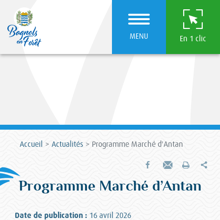
MENU
En 1 clic
Accueil
Actualités
Programme Marché d'Antan
Par
Partager sur Facebook
Envoyer par e-mail
Imprimer
Programme Marché d’Antan
Date de publication :
16 avril 2026