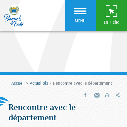
MENU
En 1 clic
Accueil
Actualités
Rencontre avec le département
Par
Partager sur Facebook
Envoyer par e-mail
Imprimer
Rencontre avec le
département