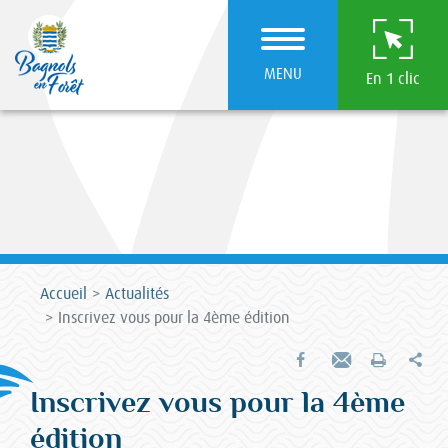
MENU
En 1 clic
Accueil
Actualités
Inscrivez vous pour la 4ème édition
Par
Partager sur Facebook
Envoyer par e-mail
Imprimer
Inscrivez vous pour la 4ème
édition