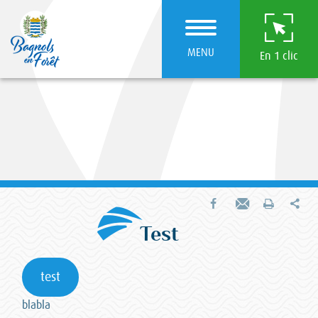
MENU
En 1 clic
Par
Partager sur Facebook
Envoyer par e-mail
Imprimer
Test
test
blabla