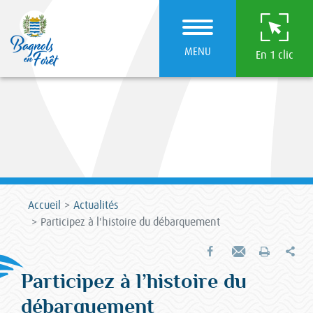
MENU
En 1 clic
Accueil
Actualités
Participez à l'histoire du débarquement
Par
Partager sur Facebook
Envoyer par e-mail
Imprimer
Participez à l’histoire du
débarquement