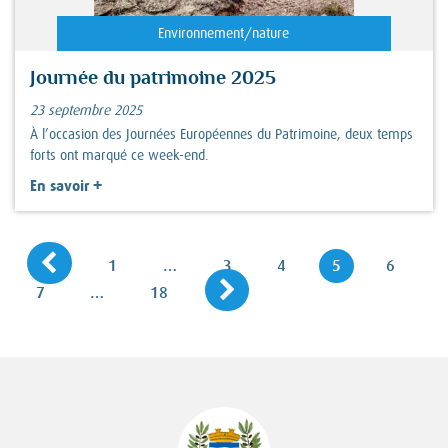
Environnement/nature
Journée du patrimoine 2025
23 septembre 2025
À l’occasion des Journées Européennes du Patrimoine, deux temps
forts ont marqué ce week-end.
+
En savoir
Page précédente
Navigation
Page
Page
Page
Page
Page
1
…
3
4
5
6
Page suivante
des
Page
Page
7
…
18
pages