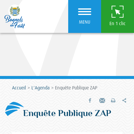
MENU
En 1 clic
Accueil
L'Agenda
Enquête Publique ZAP
Par
Partager sur Facebook
Envoyer par e-mail
Imprimer
Enquête Publique ZAP