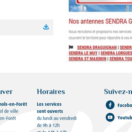
uver
Horaires
Suivez-n
nols-en-Forêt
Les services
Faceb
sont ouverts
el de ville
Youtu
en-Forêt
du lundi au vendredi
de 9h à 12h