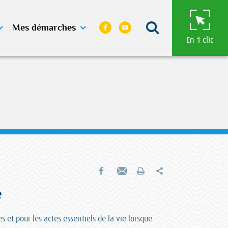
Moteur de 
Facebook
Youtube
Mes démarches
En 1 clic
Partager
Partager sur Facebook
Envoyer par e-mail
Imprimer
e
s et pour les actes essentiels de la vie lorsque