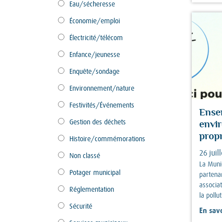
Eau/sécheresse
Économie/emploi
Électricité/télécom
Enfance/jeunesse
Enquête/sondage
Environnement/nature
Festivités/Événements
Ense
Gestion des déchets
envi
prop
Histoire/commémorations
26 juil
Non classé
La Munic
Potager municipal
partena
associat
Réglementation
la pollu
Sécurité
En savo