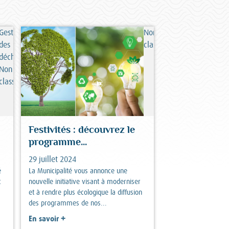
Gestion
Non
des
classé
déchets,
Non
classé
Festivités : découvrez le
programme...
29 juillet 2024
é
La Municipalité vous annonce une
t
nouvelle initiative visant à moderniser
et à rendre plus écologique la diffusion
des programmes de nos...
+
En savoir