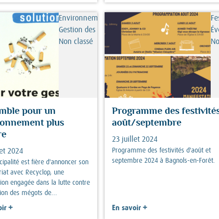
Environnement/nature,
Fe
Gestion des déchets,
Év
Non classé
No
mble pour un
Programme des festivité
ronnement plus
août/septembre
re
23 juillet 2024
Programme des festivités d'août et
let 2024
septembre 2024 à Bagnols-en-Forêt.
ipalité est fière d'annoncer son
riat avec Recyclop, une
ion engagée dans la lutte contre
tion des mégots de...
+
+
ir
En savoir