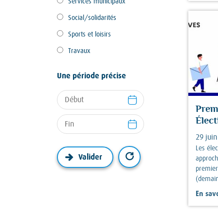
Services municipaux
Social/solidarités
Sports et loisirs
Travaux
Une période précise
Premi
Élect
29 jui
Les élec
approch
premier
(demain
En savo