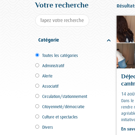
Votre recherche
Résultat
Catégorie
Toutes les catégories
Administratif
Alerte
Déje
canin
Associatif
14 aoû
Circulation/stationnement
Dans le
Citoyenneté/démocratie
rendre n
agréable
Culture et spectacles
initiativ
Divers
En savo