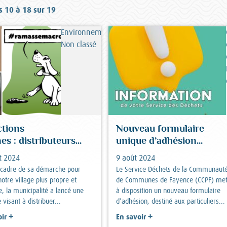
s 10 à 18 sur 19
Environnement/nature,
Non classé
ctions
Nouveau formulaire
es : distributeurs...
unique d’adhésion...
t 2024
9 août 2024
 cadre de sa démarche pour
Le Service Déchets de la Communaut
otre village plus propre et
de Communes de Fayence (CCPF) me
, la municipalité a lancé une
à disposition un nouveau formulaire
e visant à distribuer...
d’adhésion, destiné aux particuliers...
+
+
ir
En savoir