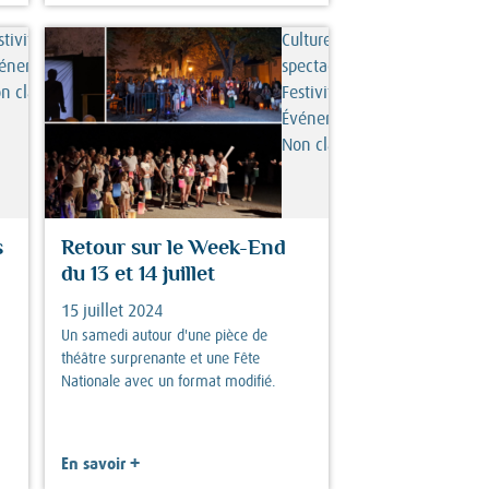
stivités/
Culture et
énements,
spectacles,
n classé
Festivités/
Événements,
Non classé
s
Retour sur le Week-End
du 13 et 14 juillet
15 juillet 2024
Un samedi autour d'une pièce de
théâtre surprenante et une Fête
Nationale avec un format modifié.
+
En savoir