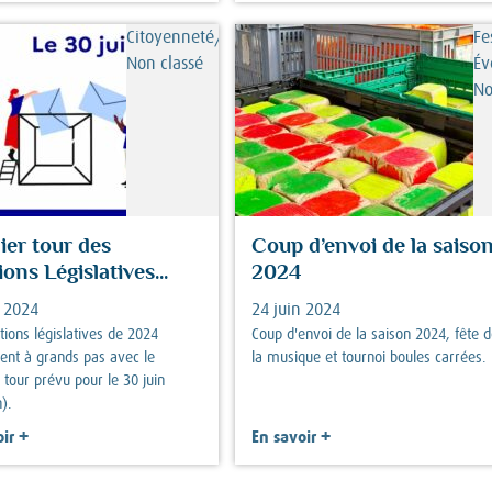
Citoyenneté/démocratie,
Fe
Non classé
Év
No
er tour des
Coup d’envoi de la saiso
ions Législatives...
2024
n 2024
24 juin 2024
tions législatives de 2024
Coup d'envoi de la saison 2024, fête 
ent à grands pas avec le
la musique et tournoi boules carrées.
 tour prévu pour le 30 juin
).
+
+
ir
En savoir