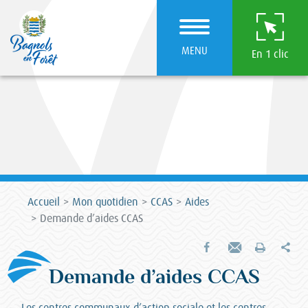
MENU
En 1 clic
Accueil
Mon quotidien
CCAS
Aides
Demande d’aides CCAS
Par
Partager sur Facebook
Envoyer par e-mail
Imprimer
Demande d’aides CCAS
Les centres communaux d’action sociale et les centres