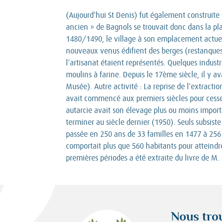
(Aujourd’hui St Denis) fut également construite s
ancien » de Bagnols se trouvait donc dans la pl
1480/1490, le village à son emplacement actuel. C
nouveaux venus édifient des berges (restanques e
l’artisanat étaient représentés. Quelques indus
moulins à farine. Depuis le 17ème siècle, il y av
Musée). Autre activité : La reprise de l’extract
avait commencé aux premiers siècles pour cess
autarcie avait son élevage plus ou moins importa
terminer au siècle dernier (1950). Seuls subsist
passée en 250 ans de 33 familles en 1477 à 256 f
comportait plus que 560 habitants pour atteindr
premières périodes a été extraite du livre de M. 
Nous tro