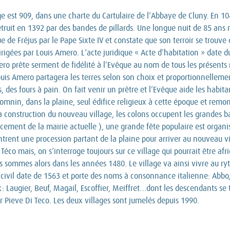
e est 909, dans une charte du Cartulaire de l’Abbaye de Cluny. En 10
t en 1392 par des bandes de pillards. Une longue nuit de 85 ans rec
 de Fréjus par le Pape Sixte IV et constate que son terroir se trouve 
irigées par Louis Amero. L’acte juridique « Acte d’habitation » date d
mero prête serment de fidélité à l’Evêque au nom de tous les présent
 Louis Amero partagera les terres selon son choix et proportionnelle
es fours à pain. On fait venir un prêtre et l’Evêque aide les habitants
-Domnin, dans la plaine, seul édifice religieux à cette époque et remo
la construction du nouveau village, les colons occupent les grandes 
cement de la mairie actuelle ), une grande fête populaire est organisé
ntrent une procession partant de la plaine pour arriver au nouveau vi
 Téco mais, on s’interroge toujours sur ce village qui pourrait être af
 sommes alors dans les années 1480. Le village va ainsi vivre au ryth
at civil date de 1563 et porte des noms à consonnance italienne: Abb
: Laugier, Beuf, Magail, Escoffier, Meiffret…dont les descendants se t
ar Pieve Di Teco. Les deux villages sont jumelés depuis 1990.