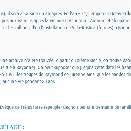
s), il sera assassiné un an après. En l’an – 31, l’empereur Octave (de
 pris aux vaincus après la victoire d’Actium sur Antoine et Cléopâtre.
ur les collines, d’où l’installation de Villa-Rustica (fermes) à Bagnol
ne archive n’a été trouvée. A partir du XIème siècle, on trouve dans 
(situé à Bayonne). On peut supposer que jusqu’à cette date les habit
 En 1392, les troupes de Raymond de Turenne ainsi que les bandes de 
n, aucune vie pendant 80 ans.
 Evêque de Fréjus fasse repeupler Bagnols par une trentaine de famil
MELAGE :