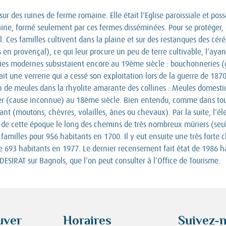
ur des ruines de ferme romaine. Elle était l’Eglise paroissiale et pos
aine, formé seulement par ces fermes disséminées. Pour se protéger, 
es familles cultivent dans la plaine et sur des restanques des céréale
n provençal), ce qui leur procure un peu de terre cultivable, l’ayant 
tries modernes subsistaient encore au 19ème siècle : bouchonneries (
ait une verrerie qui a cessé son exploitation lors de la guerre de 18
ion de meules dans la rhyolite amarante des collines : Meules domestiq
er (cause inconnue) au 18ème siècle. Bien entendu, comme dans tou
nt (moutons, chèvres, volailles, ânes ou chevaux). Par la suite, l’é
e de cette époque le long des chemins de très nombreux mûriers (seule
amilles pour 956 habitants en 1700. Il y eut ensuite une très forte 
e 693 habitants en 1977. Le dernier recensement fait état de 1986 hab
DESIRAT sur Bagnols, que l’on peut consulter à l’Office de Tourisme.
uver
Horaires
Suivez-n