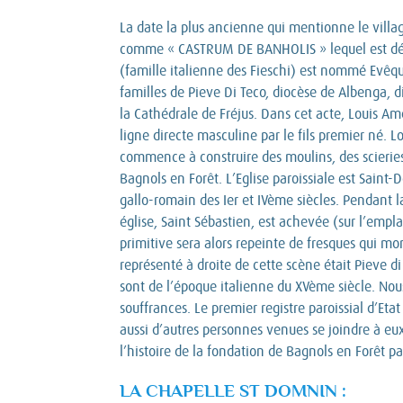
La date la plus ancienne qui mentionne le villag
comme « CASTRUM DE BANHOLIS » lequel est détrui
(famille italienne des Fieschi) est nommé Evêque
familles de Pieve Di Teco, diocèse de Albenga, d
la Cathédrale de Fréjus. Dans cet acte, Louis A
ligne directe masculine par le fils premier né.
commence à construire des moulins, des scieries, d
Bagnols en Forêt. L’Eglise paroissiale est Saint
gallo-romain des Ier et IVème siècles. Pendant 
église, Saint Sébastien, est achevée (sur l’empla
primitive sera alors repeinte de fresques qui mo
représenté à droite de cette scène était Pieve di
sont de l’époque italienne du XVème siècle. Nous
souffrances. Le premier registre paroissial d’Et
aussi d’autres personnes venues se joindre à eux
l’histoire de la fondation de Bagnols en Forêt p
LA CHAPELLE ST DOMNIN :