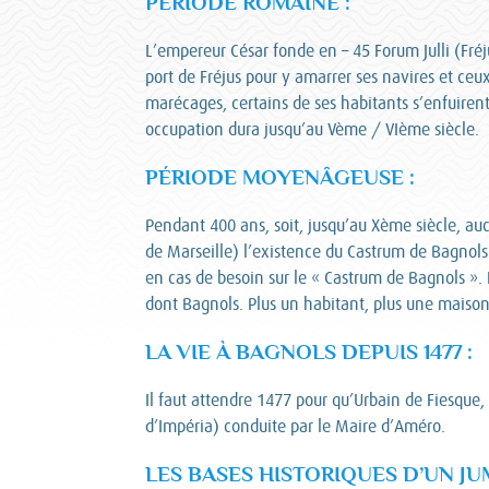
PÉRIODE ROMAINE :
L’empereur César fonde en – 45 Forum Julli (Fréju
port de Fréjus pour y amarrer ses navires et ceux
marécages, certains de ses habitants s’enfuirent s
occupation dura jusqu’au Vème / VIème siècle.
PÉRIODE MOYENÂGEUSE :
Pendant 400 ans, soit, jusqu’au Xème siècle, aucu
de Marseille) l’existence du Castrum de Bagnols 
en cas de besoin sur le « Castrum de Bagnols ».
dont Bagnols. Plus un habitant, plus une maiso
LA VIE À BAGNOLS DEPUIS 1477 :
Il faut attendre 1477 pour qu’Urbain de Fiesque,
d’Impéria) conduite par le Maire d’Améro.
LES BASES HISTORIQUES D’UN JU