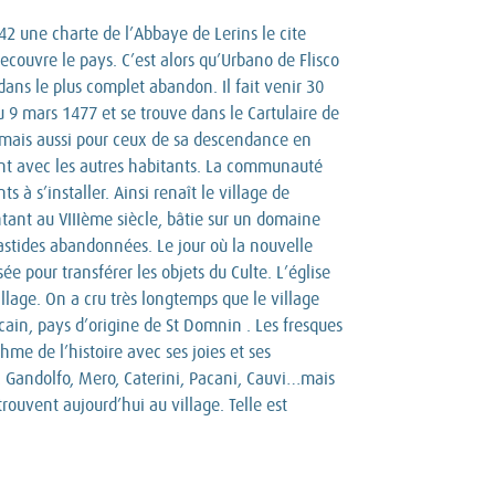
42 une charte de l’Abbaye de Lerins le cite
ouvre le pays. C’est alors qu’Urbano de Flisco
dans le plus complet abandon. Il fait venir 30
u 9 mars 1477 et se trouve dans le Cartulaire de
s mais aussi pour ceux de sa descendance en
ment avec les autres habitants. La communauté
 à s’installer. Ainsi renaît le village de
ntant au VIIIème siècle, bâtie sur un domaine
bastides abandonnées. Le jour où la nouvelle
e pour transférer les objets du Culte. L’église
llage. On a cru très longtemps que le village
ricain, pays d’origine de St Domnin . Les fresques
me de l’histoire avec ses joies et ses
o, Gandolfo, Mero, Caterini, Pacani, Cauvi…mais
rouvent aujourd’hui au village. Telle est