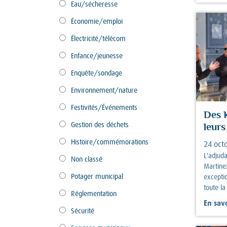
Eau/sécheresse
Économie/emploi
Électricité/télécom
Enfance/jeunesse
Enquête/sondage
Environnement/nature
Festivités/Événements
Des 
Gestion des déchets
leur
Histoire/commémorations
24 oct
L'adjuda
Non classé
Martine
Potager municipal
excepti
toute la
Réglementation
En savo
Sécurité