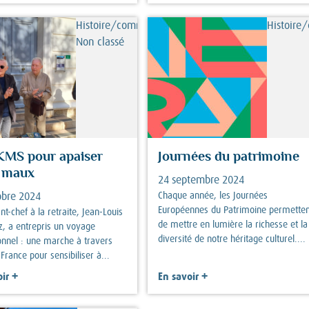
Histoire/commémorations,
Histoire
Non classé
KMS pour apaiser
Journées du patrimoine
s maux
24 septembre 2024
Chaque année, les Journées
obre 2024
Européennes du Patrimoine permetten
nt-chef à la retraite, Jean-Louis
de mettre en lumière la richesse et la
z, a entrepris un voyage
diversité de notre héritage culturel....
onnel : une marche à travers
 France pour sensibiliser à...
+
+
ir
En savoir