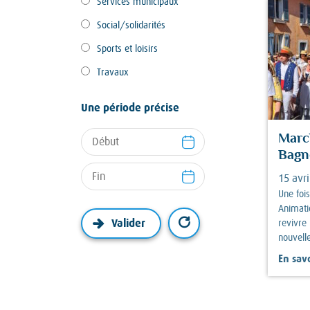
Services municipaux
Social/solidarités
Sports et loisirs
Travaux
Une période précise
Marc
Bagn
15 avri
Une fois
Animati
revivre
nouvell
En savo