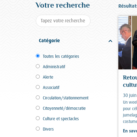
Votre recherche
Résultat
Catégorie
Toutes les catégories
Administratif
Alerte
Reto
cultu
Associatif
30 jui
Circulation/stationnement
Un week
Citoyenneté/démocratie
pour cé
jumelag
Culture et spectacles
costume
Divers
En savo