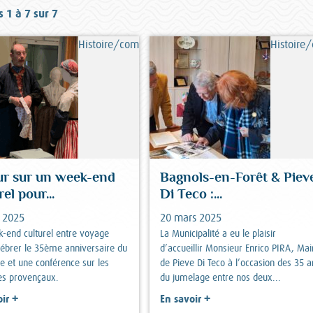
s 1 à 7 sur 7
Histoire/commémorations
Histoire
ur sur un week-end
Bagnols-en-Forêt & Piev
rel pour...
Di Teco :...
n 2025
20 mars 2025
-end culturel entre voyage
La Municipalité a eu le plaisir
lébrer le 35ème anniversaire du
d’accueillir Monsieur Enrico PIRA, Mai
e et une conférence sur les
de Pieve Di Teco à l’occasion des 35 a
s provençaux.
du jumelage entre nos deux...
+
+
ir
En savoir