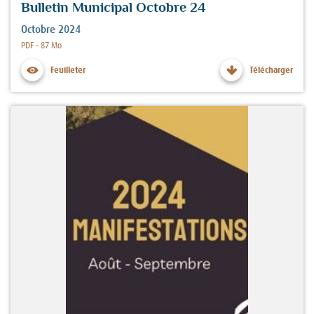
Bulletin Municipal Octobre 24
Octobre 2024
Fichier :
PDF - 87 Mo
Feuilleter
Télécharger