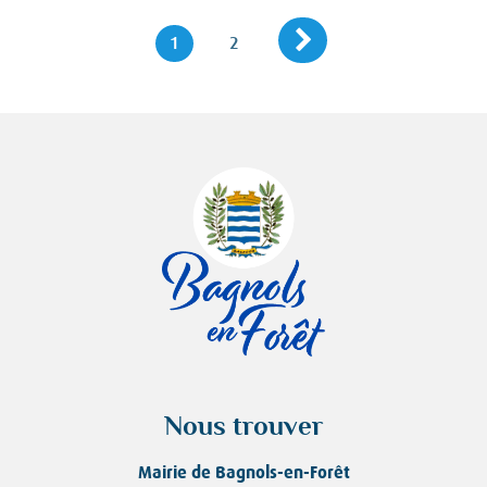
Page suivante
Navigation
Page
Page
1
2
des
pages
Nous trouver
Mairie de Bagnols-en-Forêt