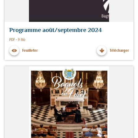
Programme août/septembre 2024
Fichier :
PDF - 9 Mo
Feuilleter
Télécharger