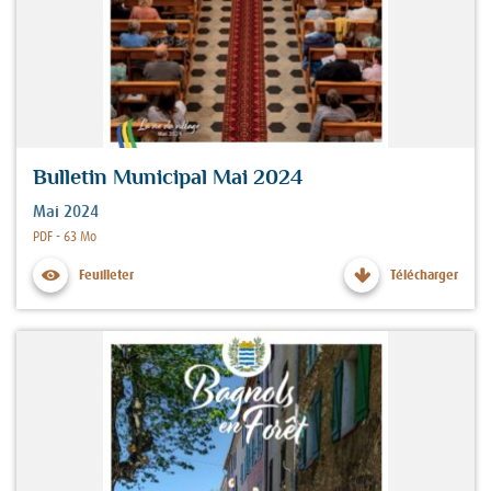
Bulletin Municipal Mai 2024
Mai 2024
Fichier :
PDF - 63 Mo
Feuilleter
Télécharger